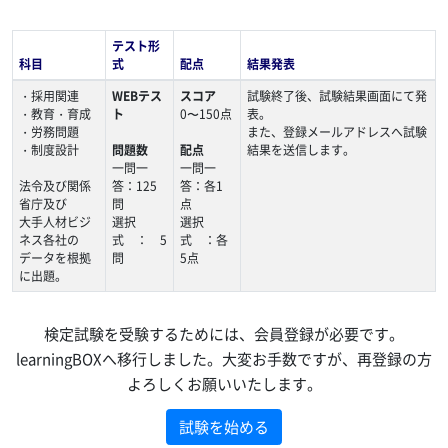
テスト形
科目
式
配点
結果発表
・採用関連
WEBテス
スコア
試験終了後、試験結果画面にて発
・教育・育成
ト
0〜150点
表。
・労務問題
また、登録メールアドレスへ試験
・制度設計
問題数
配点
結果を送信します。
一問一
一問一
法令及び関係
答：125
答：各1
省庁及び
問
点
大手人材ビジ
選択
選択
ネス各社の
式 ： 5
式 ：各
データを根拠
問
5点
に出題。
検定試験を受験するためには、会員登録が必要です。
learningBOXへ移行しました。大変お手数ですが、再登録の方
よろしくお願いいたします。
試験を始める