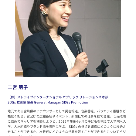
二宮 朋子
（株）ストライプインターナショナル パブリック リレーションズ本部
SDGs 推進室 室長 General Manager SDGs Promotion
地元である宮崎県のアナウンサーとして災害報道、音楽番組、バラエティ番組など
幅広く担当。官公庁の広報番組やイベント、新聞社での仕事を経て現職。 出産を機
に改めてキャリアを構築しようと、2016年生後4ヶ月の子どもを抱えて大学院へ入
学。人材組織やブランド論を専門に学ぶ。 SDGs の視点を組織にどのように浸透さ
せることができるか、次世代にどのような世界を残すことができるかについてビジ